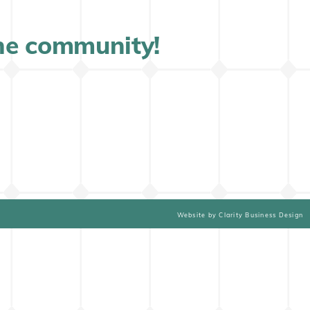
ine community!
Website by Clarity Business Design